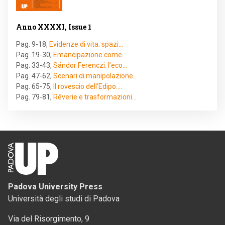
Anno XXXXI, Issue 1
Pag. 9-18
,
Evidenze di vita: spazi…
Pag. 19-30
,
Emancipazione come…
Pag. 33-43
,
Sándor Ferenczi: l’eco…
Pag. 47-62
,
Scenari di manipolazione…
Pag. 65-75
,
Il rovescio dell’Edipo.…
Pag. 79-81
,
Rêverie e trasformazioni…
Padova University Press
Università degli studi di Padova
Via del Risorgimento, 9