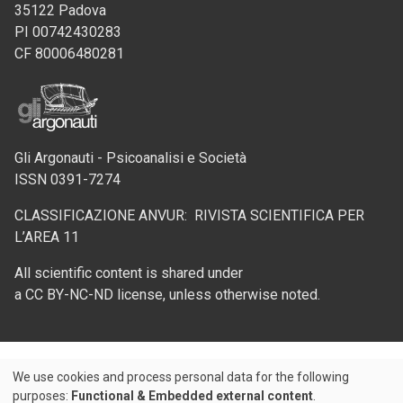
35122 Padova
PI 00742430283
CF 80006480281
Gli Argonauti - Psicoanalisi e Società
ISSN 0391-7274
CLASSIFICAZIONE ANVUR: RIVISTA SCIENTIFICA PER
L’AREA 11
All scientific content is shared under
a CC BY-NC-ND license, unless otherwise noted.
We use cookies and process personal data for the following
Use
purposes:
Functional & Embedded external content
.
Credits