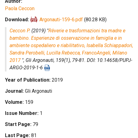
Author
Paola Ceccon
Download
Argonauti-159-6.pdf
(80.28 KB)
Ceccon P.
(2019) "
Rêverie e trasformazioni tra madre e
bambino. Esperienze di osservazione in famiglia e in
ambiente ospedaliero e riabilitativo, Isabella Schiappadori,
Sandra Perobelli, Lucilla Rebecca, FrancoAngeli, Milano
2017
",
Gli Argonauti
, 159(1), 79-81. DOI: 10.14658/PUPJ-
ARGO-2019-1-6
Year of Publication
2019
Journal
Gli Argonauti
Volume
159
Issue Number
1
Start Page
79
Last Page
81