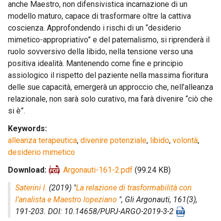
anche Maestro, non difensivistica incarnazione di un
modello maturo, capace di trasformare oltre la cattiva
coscienza. Approfondendo i rischi di un “desiderio
mimetico-appropriativo” e del paternalismo, si riprenderà il
ruolo sovversivo della libido, nella tensione verso una
positiva idealità. Mantenendo come fine e principio
assiologico il rispetto del paziente nella massima fioritura
delle sue capacità, emergerà un approccio che, nell’alleanza
relazionale, non sarà solo curativo, ma farà divenire “ciò che
si è”.
Keywords
alleanza terapeutica
,
divenire potenziale
,
libido
,
volontà
,
desiderio mimetico
Download
Argonauti-161-2.pdf
(99.24 KB)
Saterini I.
(2019) "
La relazione di trasformabilità con
l’analista e Maestro lopeziano
",
Gli Argonauti
, 161(3),
191-203. DOI: 10.14658/PUPJ-ARGO-2019-3-2