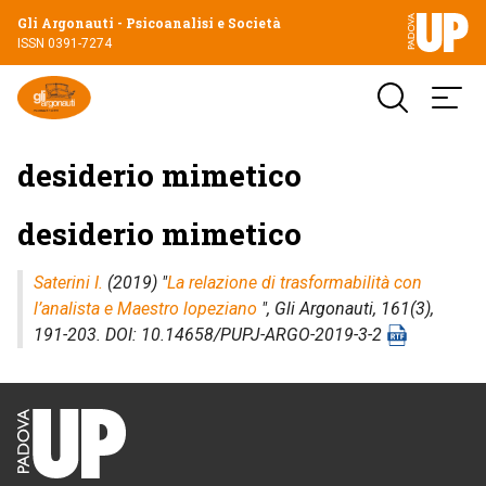
Gli Argonauti - Psicoanalisi e Società
ISSN 0391-7274
desiderio mimetico
desiderio mimetico
Saterini I.
(2019) "
La relazione di trasformabilità con
l’analista e Maestro lopeziano
",
Gli Argonauti
, 161(3),
191-203. DOI: 10.14658/PUPJ-ARGO-2019-3-2