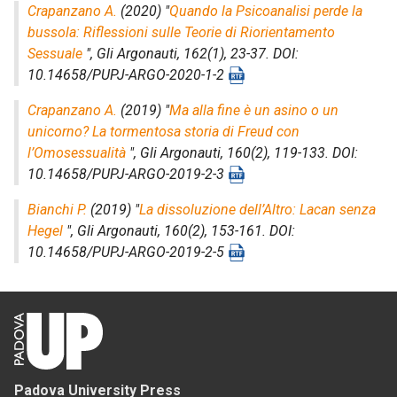
Crapanzano A.
(2020) "
Quando la Psicoanalisi perde la
bussola: Riflessioni sulle Teorie di Riorientamento
Sessuale
",
Gli Argonauti
, 162(1), 23-37. DOI:
10.14658/PUPJ-ARGO-2020-1-2
Crapanzano A.
(2019) "
Ma alla fine è un asino o un
unicorno? La tormentosa storia di Freud con
l’Omosessualità
",
Gli Argonauti
, 160(2), 119-133. DOI:
10.14658/PUPJ-ARGO-2019-2-3
Bianchi P.
(2019) "
La dissoluzione dell’Altro: Lacan senza
Hegel
",
Gli Argonauti
, 160(2), 153-161. DOI:
10.14658/PUPJ-ARGO-2019-2-5
Padova University Press