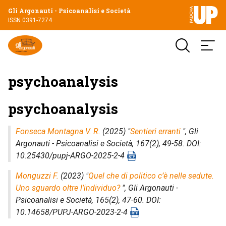
Gli Argonauti - Psicoanalisi e Società
ISSN 0391-7274
psychoanalysis
psychoanalysis
Fonseca Montagna V. R.
(2025) "
Sentieri erranti
",
Gli
Argonauti - Psicoanalisi e Società
, 167(2), 49-58. DOI:
10.25430/pupj-ARGO-2025-2-4
Monguzzi F.
(2023) "
Quel che di politico c’è nelle sedute.
Uno sguardo oltre l’individuo?
",
Gli Argonauti -
Psicoanalisi e Società
, 165(2), 47-60. DOI:
10.14658/PUPJ-ARGO-2023-2-4