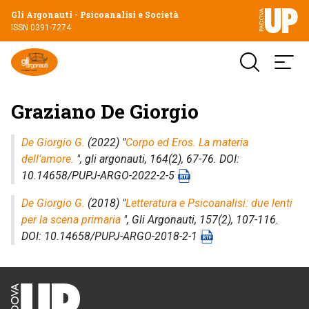
Gli Argonauti - Psicoanalisi e Società
ISSN 0391-7274
Graziano De Giorgio
De Giorgio G.
(2022) "
Corpo ed Eros. La materia
dell’amore.
",
gli argonauti
, 164(2), 67-76. DOI:
10.14658/PUPJ-ARGO-2022-2-5
De Giorgio G.
(2018) "
Letteratura e Psicoanalisi: due lenti
per la scena primaria
",
Gli Argonauti
, 157(2), 107-116.
DOI: 10.14658/PUPJ-ARGO-2018-2-1