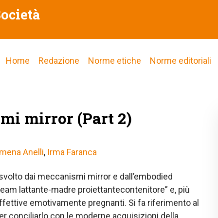
Società
Main
Home
Redazione
Norme etiche
Norme editoriali
navigation
mi mirror (Part 2)
omena Anelli
,
Irma Faranca
o svolto dai meccanismi mirror e dall’embodied
“team lattante-madre proiettantecontenitore” e, più
 affettive emotivamente pregnanti. Si fa riferimento al
 per conciliarlo con le moderne acquisizioni della