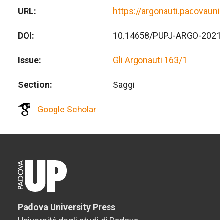
URL
https://argonauti.padovauni
DOI
10.14658/PUPJ-ARGO-2021
Issue
Gli Argonauti 163/1
Section
Saggi
Google Scholar
Padova University Press