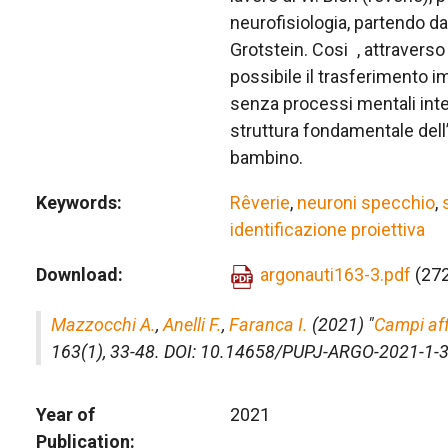
neurofisiologia, partendo d
Grotstein. Cosi , attravers
possibile il trasferimento i
senza processi mentali inte
struttura fondamentale dell’
bambino.
Keywords
Rêverie
,
neuroni specchio
,
identificazione proiettiva
Download
argonauti163-3.pdf
(27
Mazzocchi A.
,
Anelli F.
,
Faranca I.
(2021) "
Campi aff
163(1), 33-48. DOI: 10.14658/PUPJ-ARGO-2021-1-
Year of
2021
Publication