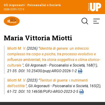
Gli Argonauti - Psicoanalisi e Società
ISSN 0391-7274
Maria Vittoria Miotti
Miotti M. V.
(2026) "
Identità di genere: un intreccio
complesso tra corpo e psiche, tra processo evolutivo e
influenze ambientali, tra storia soggettiva e clima storico-
culturale
",
Gli Argonauti - Psicoanalisi e Società
, 168(1),
21-35. DOI: 10.25430/pupj-ARGO-2026-1-2
Miotti M. V.
(2023) "
Territori di guerra: i nutrimenti
dell’ostilità
",
Gli Argonauti - Psicoanalisi e Società
, 165(2),
61-72. DOI: 10.14658/PUPJ-ARGO-2023-2-5