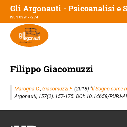
Gli Argonauti - Psicoanalisi e 
ISSN 0391-7274
Filippo Giacomuzzi
Marogna C.
,
Giacomuzzi F.
(2018) "
Il Sogno come ri
Argonauti
, 157(2), 157-175. DOI: 10.14658/PUPJ-