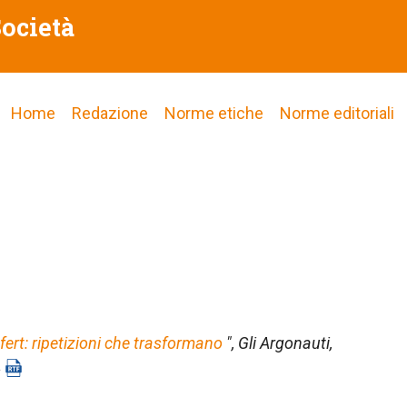
Società
Main
Home
Redazione
Norme etiche
Norme editoriali
navigation
fert: ripetizioni che trasformano
",
Gli Argonauti
,
4